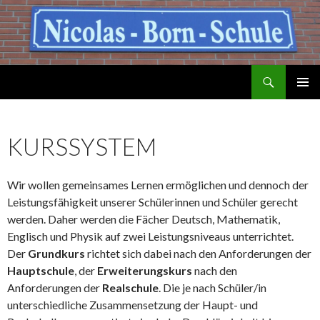
Suchen
Nicolas-Born-Schule Dannenberg
ZUM
PRIMÄR
INHALT
MENÜ
SPRINGEN
KURSSYSTEM
Wir wollen gemeinsames Lernen ermöglichen und dennoch der
Leistungsfähigkeit unserer Schülerinnen und Schüler gerecht
werden. Daher werden die Fächer Deutsch, Mathematik,
Englisch und Physik auf zwei Leistungsniveaus unterrichtet.
Der
Grundkurs
richtet sich dabei nach den Anforderungen der
Hauptschule
, der
Erweiterungskurs
nach den
Anforderungen der
Realschule
. Die je nach Schüler/in
unterschiedliche Zusammensetzung der Haupt- und