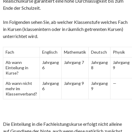
Realschulkurse garantiert eine hohe Durchlässigkeit bis zum
Ende der Schulzeit.
Im Folgenden sehen Sie, ab welcher Klassenstufe welches Fach
in Kursen (klassenintern oder in räumlich getrennten Kursen)
unterrichtet wird.
Fach
Englisch
Mathematik
Deutsch
Physik
Ab wann
Jahrgang
Jahrgang 7
Jahrgang
Jahrgang
Einteilung in
6
8
9
Kurse?
Ab wann nicht
Jahrgang
Jahrgang 9
Jahrgang
—
mehr im
6
9
Klassenverband?
Die Einteilung in die Fachleistungskurse erfolgt nicht alleine
auf Grundlage der Note, auch wenn diese natürlich zunächst