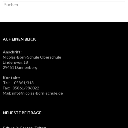
S
u
c
h
e
n
n
AUF EINEN BLICK
a
c
h
Anschrift:
:
Nicolas-Born-Schule Oberschule
Lindenweg 18
29451 Dannenberg
Kontakt:
Tel: 05861/313
Fax: 05861/986022
Mail: info@nicolas-born-schule.de
NEUESTE BEITRÄGE
Schule in Corona-Zeiten